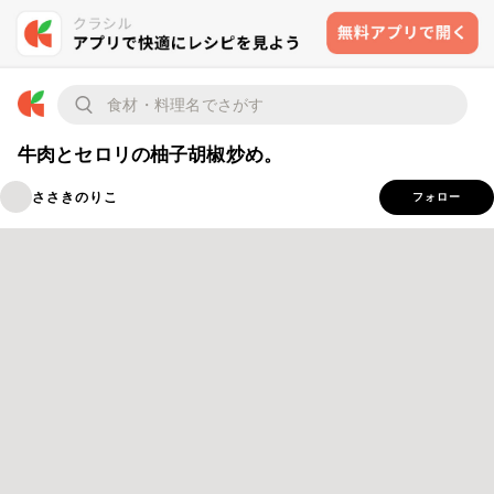
牛肉とセロリの柚子胡椒炒め。
ささきのりこ
フォロー