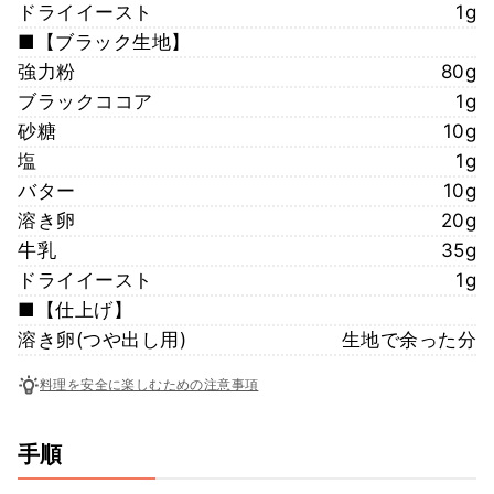
ドライイースト
1g
■【ブラック生地】
強力粉
80g
ブラックココア
1g
砂糖
10g
塩
1g
バター
10g
溶き卵
20g
牛乳
35g
ドライイースト
1g
■【仕上げ】
溶き卵(つや出し用)
生地で余った分
料理を安全に楽しむための注意事項
手順