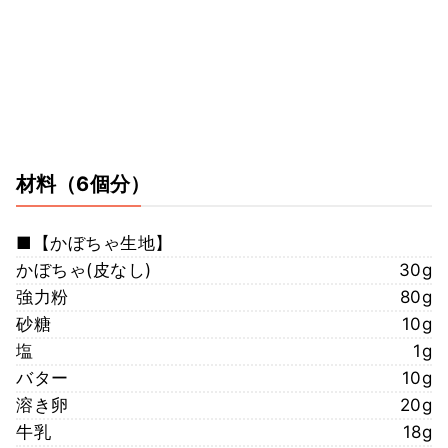
材料
（6個分）
■【かぼちゃ生地】
かぼちゃ(皮なし)
30g
強力粉
80g
砂糖
10g
塩
1g
バター
10g
溶き卵
20g
牛乳
18g