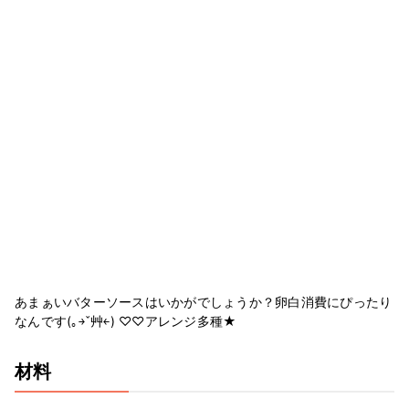
あまぁいバターソースはいかがでしょうか？卵白消費にぴったり
なんです(｡￫ˇ艸￩) ♡♡アレンジ多種★
材料