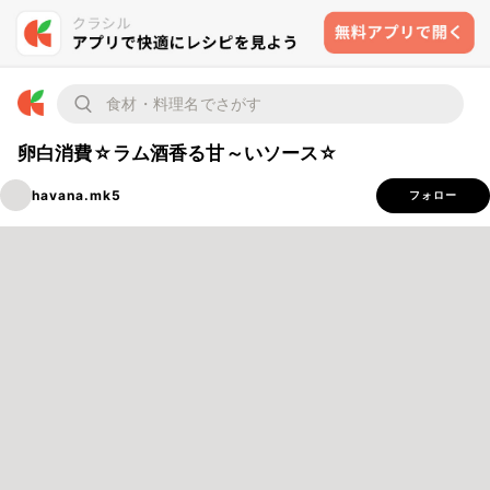
卵白消費☆ラム酒香る甘～いソース☆
havana.mk5
フォロー