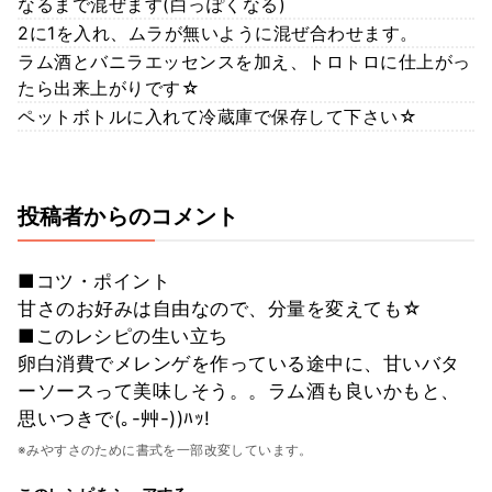
なるまで混ぜます(白っぽくなる)
2に1を入れ、ムラが無いように混ぜ合わせます。
ラム酒とバニラエッセンスを加え、トロトロに仕上がっ
たら出来上がりです☆
ペットボトルに入れて冷蔵庫で保存して下さい☆
投稿者からのコメント
■コツ・ポイント
甘さのお好みは自由なので、分量を変えても☆
■このレシピの生い立ち
卵白消費でメレンゲを作っている途中に、甘いバタ
ーソースって美味しそう。。ラム酒も良いかもと、
思いつきで(｡-艸-))ﾊｯ!
※みやすさのために書式を一部改変しています。