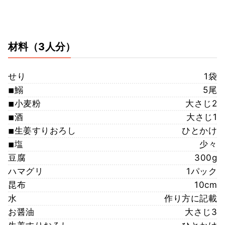
材料
（3人分）
せり
1袋
◾︎鰯
5尾
◾︎小麦粉
大さじ2
◾︎酒
大さじ1
◾︎生姜すりおろし
ひとかけ
◾︎塩
少々
豆腐
300g
ハマグリ
1パック
昆布
10cm
水
作り方に記載
お醤油
大さじ3