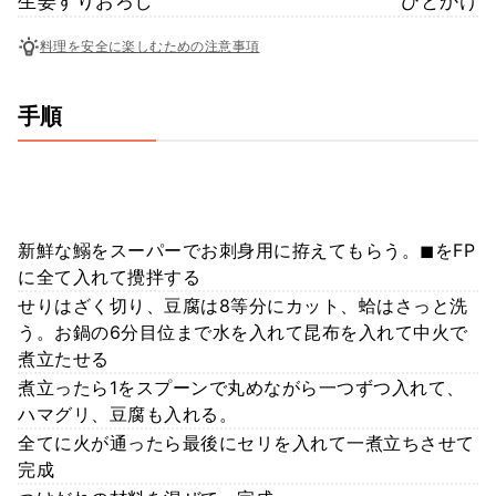
生姜すりおろし
ひとかけ
料理を安全に楽しむための注意事項
手順
新鮮な鰯をスーパーでお刺身用に拵えてもらう。◼︎をFP
に全て入れて攪拌する
せりはざく切り、豆腐は8等分にカット、蛤はさっと洗
う。お鍋の6分目位まで水を入れて昆布を入れて中火で
煮立たせる
煮立ったら1をスプーンで丸めながら一つずつ入れて、
ハマグリ、豆腐も入れる。
全てに火が通ったら最後にセリを入れて一煮立ちさせて
完成