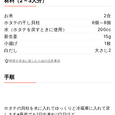
材料
（2～3人分）
お米
2合
ホタテの干し貝柱
6個～8個
水（ホタテを戻すときに使用）
200cc
新生姜
15g
小揚げ
1枚
白だし
大さじ2
料理を安全に楽しむための注意事項
手順
ホタテの貝柱を水に入れてゆっくりと冷蔵庫に入れて戻
します※最低でも1日出来れば2日ほど