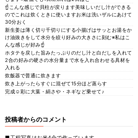
☝こんな感じで貝柱が戻ります美味しいだし汁ができる
のでこれは炊くときに使いますお米は洗いザルにあけて
30分おく
新生姜は薄く切り千切りにする小揚げはサッとお湯をか
け油抜きをして水分を絞り好みの大きさに刻む※私はこ
んな感じが好み☝
ホタテを戻した旨みたっぷりのだし汁と白だしを入れて
2合の好みの硬さの水分量まで水を入れ合わせる具材を
入れる
炊飯器で普通に炊きます
炊き上がったらすぐに混ぜて15分ほど蒸らす
完成☺彩に大葉・絹さや・ネギなど乗せて♪
投稿者からのコメント
■工程写真はお米4合で作っています