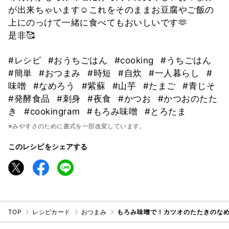
が出来ちゃいます☺︎これをそのままお豆腐やご飯の
上にのっけて一緒に食べてもおいしいです🫶
是非🥰
#レシピ
#おうちごはん
#cooking
#うちごはん
#簡単
#おつまみ
#時短
#自炊
#一人暮らし
#
味噌
#なめろう
#紫蘇
#山芋
#たまご
#青じそ
#発酵食品
#刺身
#夜食
#かつお
#かつおのたた
き
#cookingram
#もろみ味噌
#とろたま
※みやすさのために書式を一部改変しています。
このレシピをシェアする
TOP
レシピカード
おつまみ
もろみ味噌で！カツオのたたきのな