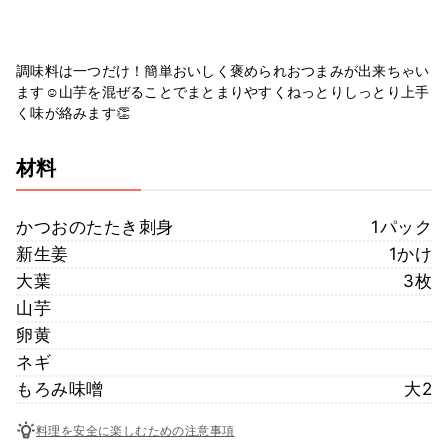
調味料は一つだけ！簡単おいしく褒められおつまみが出来ちゃい
ます☺︎山芋を混ぜることでまとまりやすくねっとりしっとり上手
く味が絡みます👏
材料
かつおのたたき刺身
1パック
新生姜
1かけ
大葉
3枚
山芋
卵黄
ネギ
もろみ味噌
大2
料理を安全に楽しむための注意事項