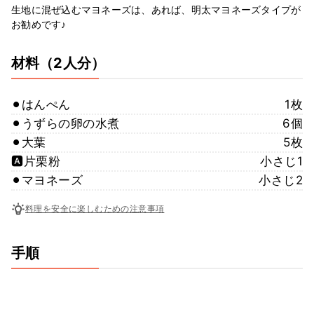
生地に混ぜ込むマヨネーズは、あれば、明太マヨネーズタイプが
お勧めです♪
材料
（2人分）
⚫︎はんぺん
1枚
⚫︎うずらの卵の水煮
6個
⚫︎大葉
5枚
🅰️片栗粉
小さじ1
⚫︎マヨネーズ
小さじ2
料理を安全に楽しむための注意事項
手順