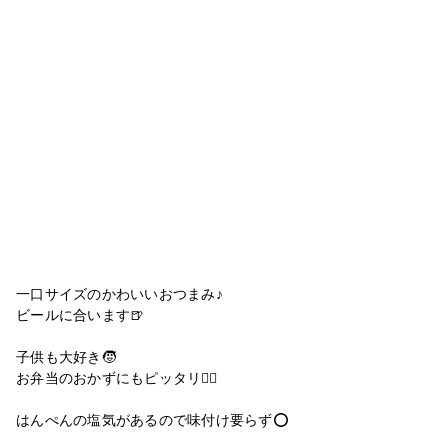
一口サイズのかわいいおつまみ♪
ビールに合います🍺
子供も大好き🧒
お弁当のおかずにもピッタリ🙆‍♀️
はんぺんの塩気があるので味付け要らず⭕️