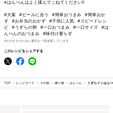
※はんぺんはよく揉んでこねてください‼️
#大葉
#ビールに合う
#簡単おつまみ
#簡単おか
ず
#お弁当のおかず
#子供に人気
#スピードレシ
ピ
#うずらの卵
#一口おつまみ
#一口サイズ
#は
んぺんのおつまみ
#味付け要らず
※みやすさのために書式を一部改変しています。
このレシピをシェアする
TOP
レシピカード
その他
練り物
はんぺん
うずらインはん