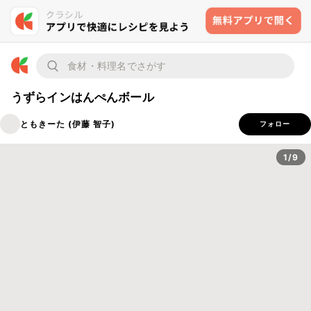
うずらインはんぺんボール
ともきーた (伊藤 智子)
フォロー
1/9