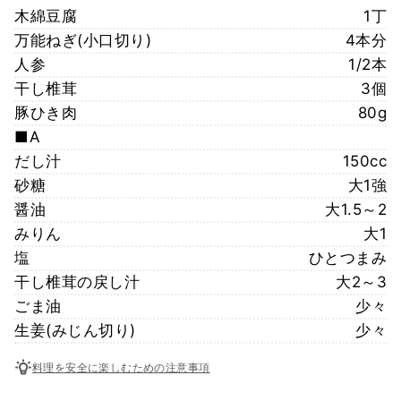
木綿豆腐
1丁
万能ねぎ(小口切り)
4本分
人参
1/2本
干し椎茸
3個
豚ひき肉
80g
■A
だし汁
150cc
砂糖
大1強
醤油
大1.5～2
みりん
大1
塩
ひとつまみ
干し椎茸の戻し汁
大2～3
ごま油
少々
生姜(みじん切り)
少々
料理を安全に楽しむための注意事項