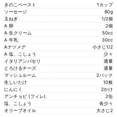
きのこペースト
1カップ
ソーセージ
80g
玉ねぎ
1/2個
A 卵
2個
A 生クリーム
50cc
A 牛乳
30cc
Aナツメグ
小さじ1/2
A 塩、こしょう
少々
イタリアンパセリ
適量
とろけるチーズ
適量
マッシュルーム
2パック
生しいたけ
10枚
にんにく
2かけ
アンチョビ (フィレ)
2缶
塩、こしょう
各少々
オリーブオイル
大さじ2