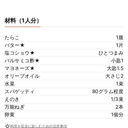
材料
（1人分）
たらこ
1腹
バター★
1片
塩コショウ★
ひとつまみ
バルサミコ酢★
小匙1
マヨネーズ★
大匙1.5
オリーブオイル
大さじ2
水菜
1束
スパゲッティ
80グラム程度
えのき
1/3束
万能ねぎ
2本
卵黄
1個分
料理を安全に楽しむための注意事項