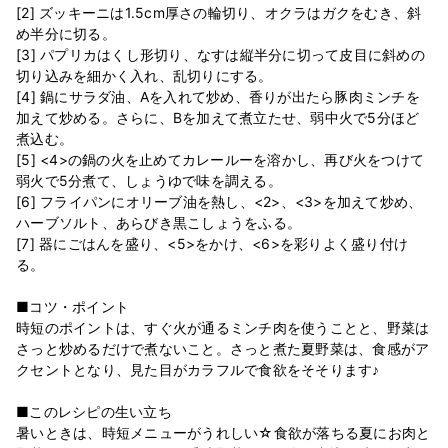
[2] ズッキーニは1.5cm厚さの輪切り、オクラはガクをむき、斜
め半分に切る。
[3] パプリカはくし形切り、なすは縦半分に切って皮目に斜めの
切り込みを細かく入れ、乱切りにする。
[4] 鍋にサラダ油、Aを入れて炒め、香りが出たら豚肉ミンチを
加えて炒める。さらに、Bを加えて煮立たせ、弱中火で5分ほど
煮込む。
[5] <4>の鍋の火を止めてカレールーを溶かし、再び火をつけて
弱火で5分煮て、しょうゆで味を調える。
[6] フライパンにオリーブ油を熱し、<2>、<3>を加えて炒め、
ハーブソルト、あらびき黒こしょうをふる。
[7] 器にごはんを盛り、<5>をかけ、<6>を彩りよく盛り付け
る。
■コツ・ポイント
時短のポイントは、すぐ火が通るミンチ肉を使うことと、野菜は
さっと炒めるだけで煮ないこと。さっと煮た夏野菜は、食感がア
クセントとなり、見た目がカラフルで食欲をそそります♪
■このレシピの生い立ち
暑いときは、時短メニューがうれしい☆食欲が落ちる夏にお肉と