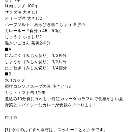
豚肉ミンチ 100g
サラダ油 大さじ1
オリーブ油 大さじ2
ハーブソルト、あらびき黒こしょう 各少々
カレールー 2食分（45～50g）
しょうゆ 小さじ1/2
温かいごはん 茶碗2杯分
■A
にんにく（みじん切り） 1/2片分
しょうが（みじん切り） 1/2片分
たまねぎ（みじん切り） 1/4個分
■B
水 1カップ
顆粒コンソメスープの素 小さじ1/2
カットトマト缶 1/2缶
煮込み10分夏にうれしい時短カレー☆カラフルで食感がよい夏
野菜とスパイシーなカレーが食欲をそそります！
作り方
[1] 今回のおすすめ食材は、ズッキーニとオクラです。