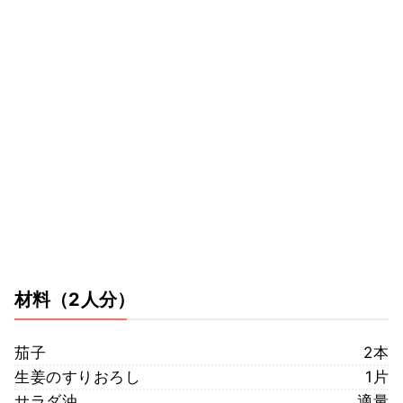
材料
（2人分）
茄子
2本
生姜のすりおろし
1片
サラダ油
適量