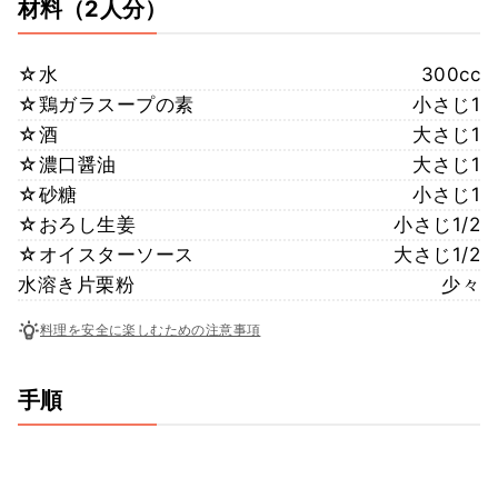
材料
（2人分）
☆水
300cc
☆鶏ガラスープの素
小さじ1
☆酒
大さじ1
☆濃口醤油
大さじ1
☆砂糖
小さじ1
☆おろし生姜
小さじ1/2
☆オイスターソース
大さじ1/2
水溶き片栗粉
少々
料理を安全に楽しむための注意事項
手順