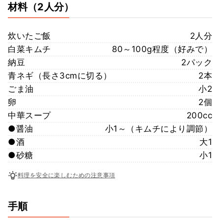
材料
（2人分）
炊いたご飯
2人分
白菜キムチ
80～100g程度（好みで）
納豆
2パック
青ネギ（長さ3cmに切る）
2本
ごま油
小2
卵
2個
中華スープ
200cc
●醤油
小1～（キムチにより調節）
●酒
大1
●砂糖
小1
料理を安全に楽しむための注意事項
手順