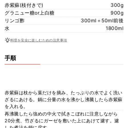
赤紫蘇(枝付きで)
300g
グラニュー糖or上白糖
900g
リンゴ酢
300ml＋50ml前後
水
1800ml
料理を安全に楽しむための注意事項
手順
赤紫蘇は枝から葉だけを摘み、たっぷりの水でよく洗い
ざるにあける。鍋に分量の水を沸かし沸騰したら赤紫蘇
を入れる。
再沸騰したら強めの中火で拭きこぼれに注意しながら
20分煮、竹ざるにガーゼを敷いた上にあけて濾す。濾
した煮汁を鍋に戻す。