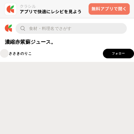
濃縮赤紫蘇ジュース。
ささきのりこ
フォロー