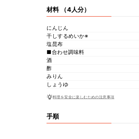
材料
（4人分）
にんじん
干しするめいか※
塩昆布
■合わせ調味料
酒
酢
みりん
しょうゆ
料理を安全に楽しむための注意事項
手順