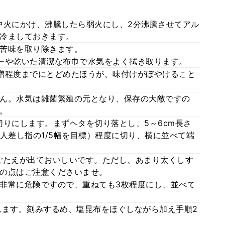
中火にかけ、沸騰したら弱火にし、2分沸騰させてアル
冷ましておきます。
苦味を取り除きます。
ーや乾いた清潔な布巾で水気をよく拭き取ります。
増程度までにとどめたほうが、味付けがぼやけること
ん。水気は雑菌繁殖の元となり、保存の大敵ですの
。
細切りにします。まずヘタを切り落とし、5～6cm長さ
人差し指の1/5幅を目標）程度に切り、横に並べて端
ごたえが出ておいしいです。ただし、あまり太くしす
の点はご注意くださいませ。
非常に危険ですので、重ねても3枚程度にし、並べて
れます。刻みするめ、塩昆布をほぐしながら加え手順2