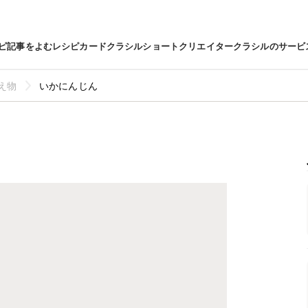
ピ
記事をよむ
レシピカード
クラシルショート
クリエイター
クラシルのサービ
え物
いかにんじん