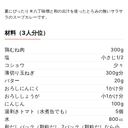
夏にぴったり☆八丁味噌と和の出汁を使ったとろみの無いサラサ
ラのスープカレーです。
材料
（3人分位）
鶏むね肉
300g
塩
小さじ1/2
コショウ
少々
薄切り玉ねぎ
300g分
バター
20g
おろしにんにく
1かけ分
おろししょうが
小1かけ分
にんじん
100g
湯剥きトマト（水煮缶でも）
5個
水
800㏄
和だしパック（顆粒だし
2パック（顆粒だしなら小