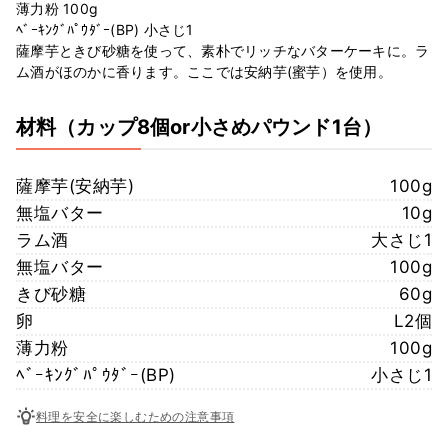
薄力粉 100g
ﾍﾞｰｷﾝｸﾞﾊﾟｳﾀﾞｰ(BP) 小さじ1
薩摩芋ときび砂糖を使って、素朴でリッチなバターケーキに。ラ
ム酒がほのかに香ります。ここでは安納芋(蜜芋）を使用。
材料
（カップ8個or小さめパウンド1台）
薩摩芋(安納芋)
100g
無塩バター
10g
ラム酒
大さじ1
無塩バター
100g
きび砂糖
60g
卵
L2個
薄力粉
100g
ﾍﾞｰｷﾝｸﾞﾊﾟｳﾀﾞｰ(BP)
小さじ1
料理を安全に楽しむための注意事項