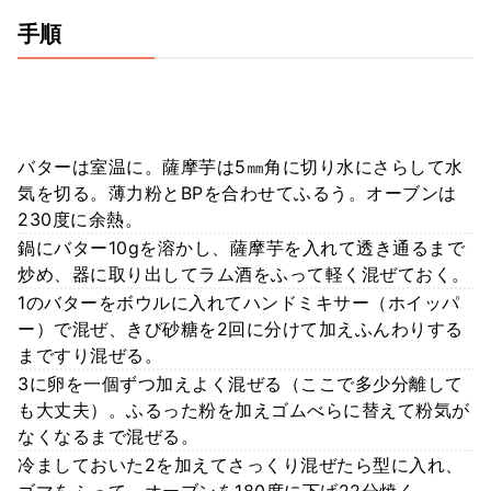
手順
バターは室温に。薩摩芋は5㎜角に切り水にさらして水
気を切る。薄力粉とBPを合わせてふるう。オーブンは
230度に余熱。
鍋にバター10gを溶かし、薩摩芋を入れて透き通るまで
炒め、器に取り出してラム酒をふって軽く混ぜておく。
1のバターをボウルに入れてハンドミキサー（ホイッパ
ー）で混ぜ、きび砂糖を2回に分けて加えふんわりする
まですり混ぜる。
3に卵を一個ずつ加えよく混ぜる（ここで多少分離して
も大丈夫）。ふるった粉を加えゴムべらに替えて粉気が
なくなるまで混ぜる。
冷ましておいた2を加えてさっくり混ぜたら型に入れ、