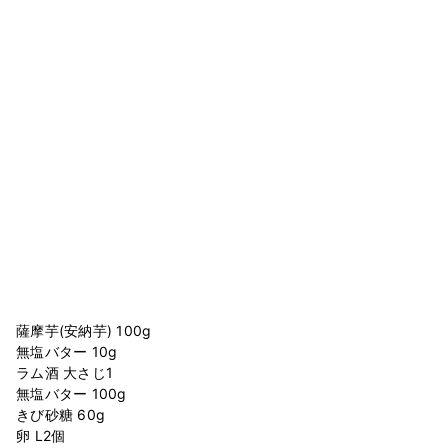
薩摩芋(安納芋) 100g
無塩バター 10g
ラム酒 大さじ1
無塩バター 100g
きび砂糖 60g
卵 L2個