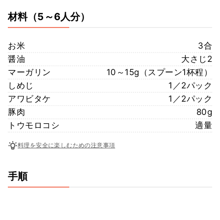
材料
（5～6人分）
お米
3合
醤油
大さじ2
マーガリン
10～15g（スプーン1杯程）
しめじ
1／2パック
アワビタケ
1／2パック
豚肉
80g
トウモロコシ
適量
料理を安全に楽しむための注意事項
手順