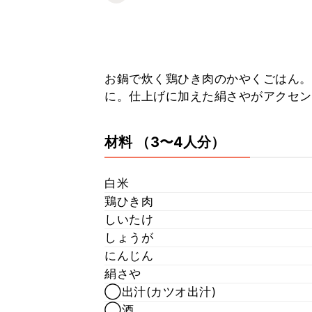
お鍋で炊く鶏ひき肉のかやくごはん。
に。仕上げに加えた絹さやがアクセン
材料
（3〜4人分）
白米
鶏ひき肉
しいたけ
しょうが
にんじん
絹さや
◯出汁(カツオ出汁)
◯酒