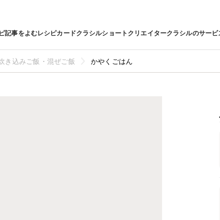
ピ
記事をよむ
レシピカード
クラシルショート
クリエイター
クラシルのサービ
炊き込みご飯・混ぜご飯
かやくごはん