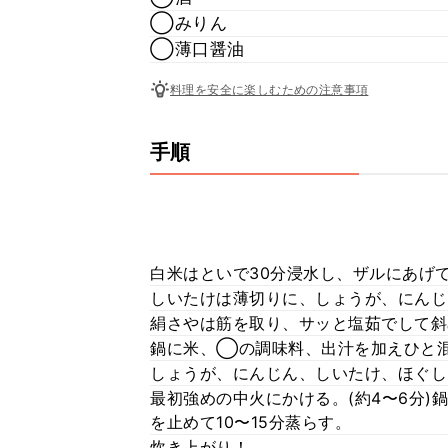
◯みりん
◯薄口醤油
料理を安全に楽しむための注意事項
手順
白米はといで30分浸水し、ザルにあげ
しいたけは薄切りに、しょうが、にんじ
絹さやは筋を取り、サッと塩茹でして斜
鍋に米、◯の調味料、出汁を加えひと
しょうが、にんじん、しいたけ、ほぐし
最初強めの中火にかける。(約4〜6分)
を止めて10〜15分蒸らす。
炊き上がり！