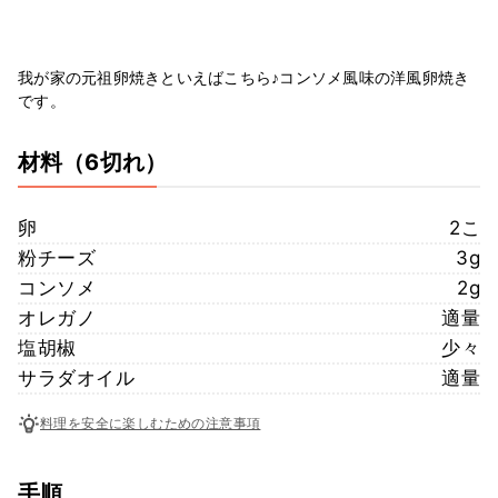
我が家の元祖卵焼きといえばこちら♪コンソメ風味の洋風卵焼き
です。
材料
（6切れ）
卵
2こ
粉チーズ
3g
コンソメ
2g
オレガノ
適量
塩胡椒
少々
サラダオイル
適量
料理を安全に楽しむための注意事項
手順