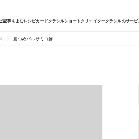
ピ
記事をよむ
レシピカード
クラシルショート
クリエイター
クラシルのサービ
ス
煮つめバルサミコ酢