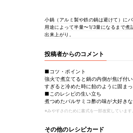
小鍋（アルミ製や鉄の鍋は避けて）にバ
用途によって半量〜1/3量になるまで煮
出来上がり。
投稿者からのコメント
■コツ・ポイント
強火で煮立てると鍋の内側が焦げ付い
すぎると冷めた時に飴のように固まっ
■このレシピの生い立ち
煮つめたバルサミコ酢の味が大好きな
※みやすさのために書式を一部改変しています
その他のレシピカード