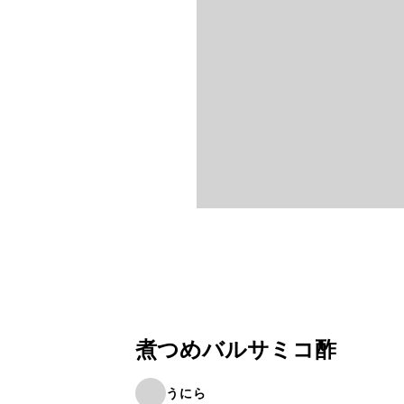
煮つめバルサミコ酢
うにら