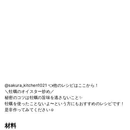
@sakura_kitchen1021 👈他のレシピはここから！
＼牡蠣のオイスター炒め／
秘密のコツは牡蠣の旨味を逃さないこと✨
牡蠣を使ったことないよ〜という方にもおすすめのレシピです！
是非作ってみてください☺️
材料