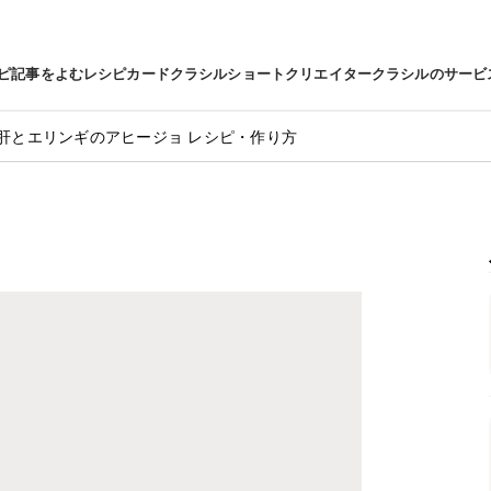
ピ
記事をよむ
レシピカード
クラシルショート
クリエイター
クラシルのサービ
肝とエリンギのアヒージョ レシピ・作り方