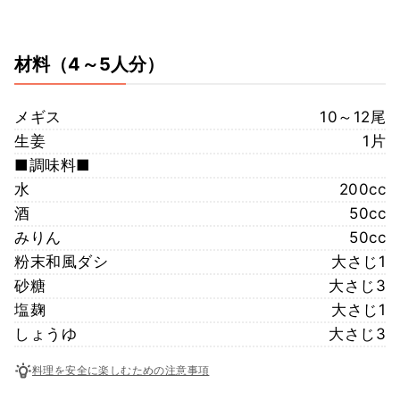
材料
（4～5人分）
メギス
10～12尾
生姜
1片
■調味料■
水
200cc
酒
50cc
みりん
50cc
粉末和風ダシ
大さじ1
砂糖
大さじ3
塩麹
大さじ1
しょうゆ
大さじ3
料理を安全に楽しむための注意事項