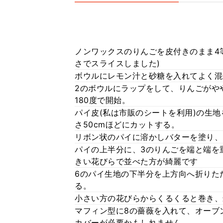
ノンワックスのりんごを皮付きのまま4等
さでスライスしました)
ボウルにレモン汁と砂糖を入れてよく混
2のボウルにラップをして、りんごがや
180度で開始。
パイ皮(私は市販のシートを利用)の生地
さ50cmほどにカットする。
リボン状のパイに溶かしバターを塗り、
パイの上半分に、3のりんごを端と端を重
きい花びらで並べた方が綺麗です
6のパイ生地の下半分を上方向へ折りた
る。
小さい方の花びらからくるくると巻き、
マフィン型に8の薔薇を入れて、オーブン
カバーが必要かもしれません。