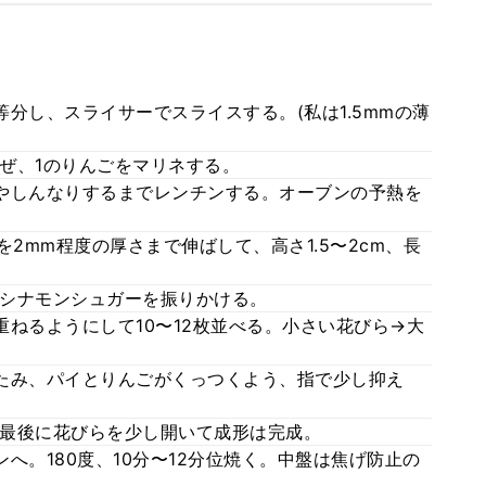
分し、スライサーでスライスする。(私は1.5mmの薄
ぜ、1のりんごをマリネする。
やしんなりするまでレンチンする。オーブンの予熱を
を2mm程度の厚さまで伸ばして、高さ1.5〜2cm、長
シナモンシュガーを振りかける。
ねるようにして10〜12枚並べる。小さい花びら→大
たみ、パイとりんごがくっつくよう、指で少し抑え
最後に花びらを少し開いて成形は完成。
へ。180度、10分〜12分位焼く。中盤は焦げ防止の