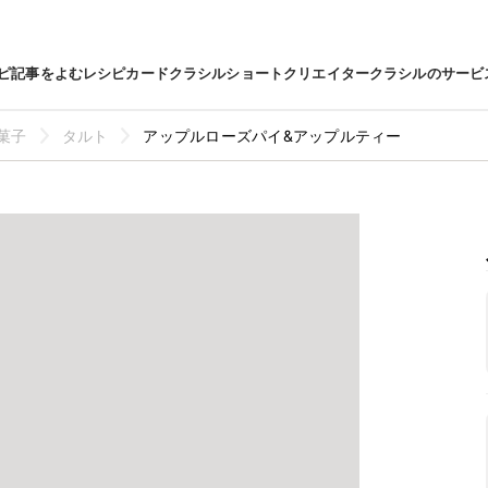
ピ
記事をよむ
レシピカード
クラシルショート
クリエイター
クラシルのサービ
菓子
タルト
アップルローズパイ&アップルティー