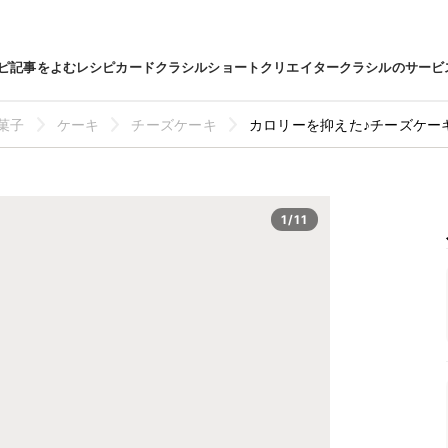
ピ
記事をよむ
レシピカード
クラシルショート
クリエイター
クラシルのサービ
菓子
ケーキ
チーズケーキ
カロリーを抑えた♪チーズケーキ風ト
1/11