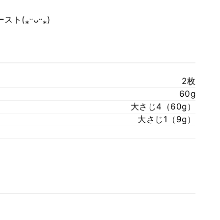
(⁎ᵕᴗᵕ⁎)
2枚
60g
大さじ4（60g）
大さじ1（9g）