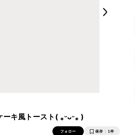
風トースト( ⁎ᵕᴗᵕ⁎ )
フォロー
保存
1件