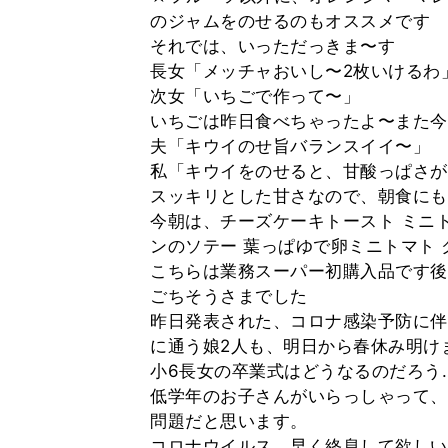
のジャムをのせるのもオススメです
それでは、いっただっきま〜す
長女「メッチャおいし〜2枚いけるわ
次女「いちごで作って〜」
いちごは昨日食べちゃったよ〜また今
夫「キウイのせ旨バランスイイ〜」
私「キウイをのせると、甘酸っぱさが
スッキリとした甘さなので、朝食にも
今朝は、チーズケーキトースト ミニ
ンのソテー 葉っぱゆで卵ミニトマト
こちらは業務スーパー初購入品です後
ごちそうさまでした
昨日発表された、コロナ感染予防に伴
に通う娘2人も、明日から春休み明け
小6長女の卒業式はどうなるのだろう
低学年のお子さんがいらっしゃって、
問題だと思います。
コロナウイルス、早く終息して欲しい