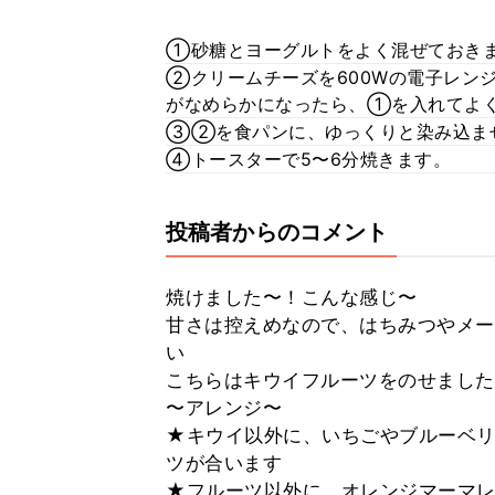
①砂糖とヨーグルトをよく混ぜておき
②クリームチーズを600Wの電子レン
がなめらかになったら、①を入れてよ
③②を食パンに、ゆっくりと染み込ま
④トースターで5〜6分焼きます。
投稿者からのコメント
焼けました〜！こんな感じ〜
甘さは控えめなので、はちみつやメー
い
こちらはキウイフルーツをのせました
〜アレンジ〜
★キウイ以外に、いちごやブルーベリ
ツが合います
★フルーツ以外に、オレンジマーマレ