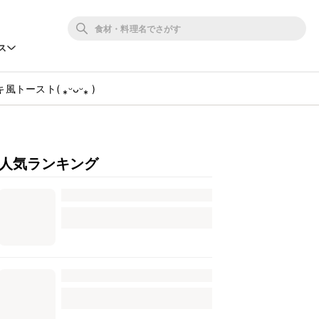
ス
ースト( ⁎ᵕᴗᵕ⁎ )
人気ランキング