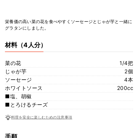
栄養価の高い菜の花を食べやすくソーセージとじゃが芋と一緒に
グラタンにしました。
材料
（4人分）
菜の花
1/4把
じゃが芋
2個
ソーセージ
4本
ホワイトソース
200cc
■塩、胡椒
■とろけるチーズ
料理を安全に楽しむための注意事項
手順