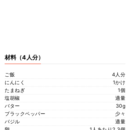
材料
（4人分）
ご飯
4人分
にんにく
1かけ
たまねぎ
1個
塩胡椒
適量
バター
30g
ブラックペッパー
少々
バジル
適量
卵
1人あたり2,3個