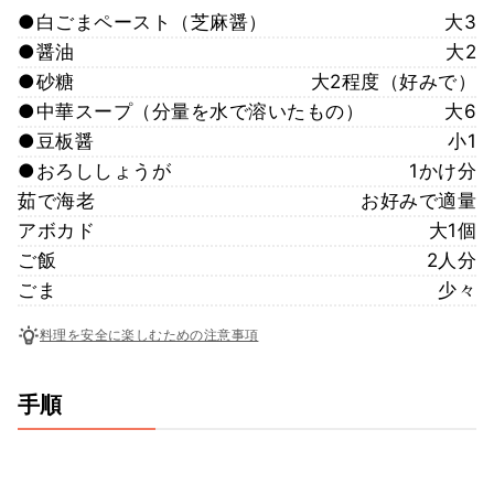
●白ごまペースト（芝麻醤）
大3
●醤油
大2
●砂糖
大2程度（好みで）
●中華スープ（分量を水で溶いたもの）
大6
●豆板醤
小1
●おろししょうが
1かけ分
茹で海老
お好みで適量
アボカド
大1個
ご飯
2人分
ごま
少々
料理を安全に楽しむための注意事項
手順