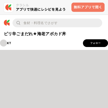
ピリ辛ごまだれ★海老アボカド丼
KT
フォロー