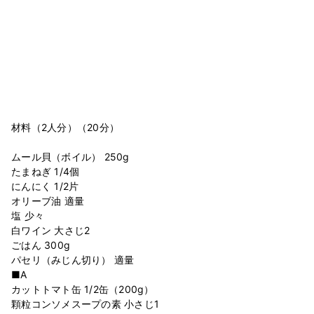
材料（2人分）（20分）
ムール貝（ボイル） 250g
たまねぎ 1/4個
にんにく 1/2片
オリーブ油 適量
塩 少々
白ワイン 大さじ2
ごはん 300g
パセリ（みじん切り） 適量
■A
カットトマト缶 1/2缶（200g）
顆粒コンソメスープの素 小さじ1