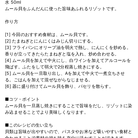
水 50ml
ムール貝をふんだんに使った旨味あふれるリゾットです。
作り方
[1] 今回のおすすめ食材は、ムール貝です。
[2] たまねぎとにんにくはみじん切りにする。
[3] フライパンにオリーブ油を弱火で熱し、にんにくを炒める。
香りが立ってきたらたまねぎと塩を入れ、炒め合わせる。
[4] ムール貝を加えて中火にし、白ワインを加えてアルコールを
飛ばす。ふたをして弱火で2分程蒸し焼きにする。
[5] ムール貝を一旦取り出し、Aを加えて中火で一煮立ちさせ
る。ごはんを加えて混ぜながらなじませる。
[6] 器に盛り付けてムール貝を飾り、パセリを散らす。
■コツ・ポイント
ムール貝を一旦蒸し焼きにすることで旨味をだし、リゾットに染
み込ませることでより美味しくなります。
■このレシピの生い立ち
貝類は旨味が出やすいので、パスタやお米など吸いやすい食材と
合わせることで素材の持ち味を存分に活かすことができます。