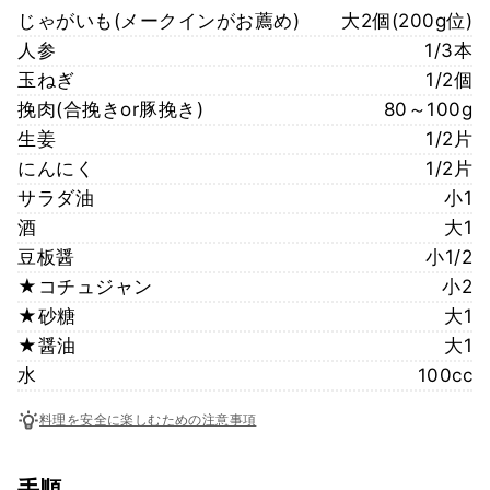
じゃがいも(メークインがお薦め)
大2個(200g位)
人参
1/3本
玉ねぎ
1/2個
挽肉(合挽きor豚挽き)
80～100g
生姜
1/2片
にんにく
1/2片
サラダ油
小1
酒
大1
豆板醤
小1/2
★コチュジャン
小2
★砂糖
大1
★醤油
大1
水
100cc
料理を安全に楽しむための注意事項
手順