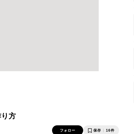
作り方
フォロー
保存
16件