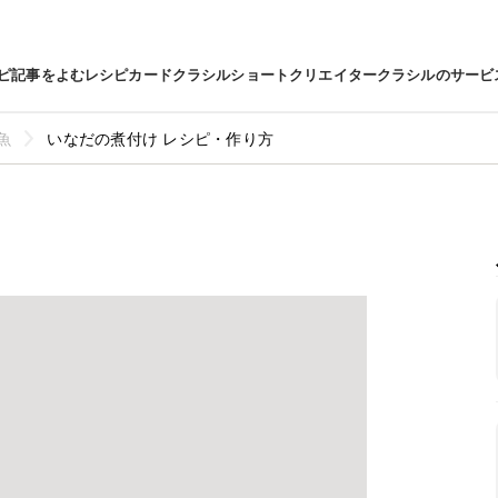
ピ
記事をよむ
レシピカード
クラシルショート
クリエイター
クラシルのサービ
魚
いなだの煮付け レシピ・作り方