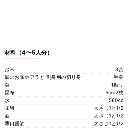
材料
（4〜5人分）
お米
3合
鯛のお頭やアラと 刺身用の切り身
半身
塩
1振り
昆布
5cm2枚
水
580cc
味醂
大さじ1と1/2
酒
大さじ1と1/2
薄口醤油
大さじ1と1/2