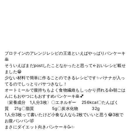
プロテインのアレンジレシピの王道といえばやっぱりパンケーキ
🥞
そういえばまだpostしたことなかったと思って←おいレシピ載せ
ました😁
少ない材料で簡単に作ることのできるレシピです✨バナナが入っ
てるのでしっとりパサつきなし！
オートミールで腹持ちもよく食物繊維もしっかり摂れる👍朝ごは
んにもおやつにもおすすめパンケーキ🥞💕
〈栄養成分 1人分3枚〉〇エネルギー 256kcal〇たんぱく
質 21g〇脂質 5g〇炭水化物 32g
1人分3枚って書いたけど小食な人なら2枚でいいと思う😂3枚で
お腹パンパン🤣
まさにダイエット向きパンケーキ🥳✨