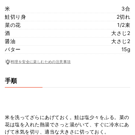
米
3合
鮭切り身
2切れ
菜の花
1/2束
酒
大さじ2
醤油
大さじ2
バター
15g
料理を安全に楽しむための注意事項
手順
米を洗ってざらにあげておく。鮭は塩少々をふる。菜の
花は塩を入れた熱湯でさっと湯がいて、すぐに冷水にあ
げて水気を切り、適当な大きさに切っておく。