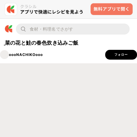
ฺ菜の花と鮭の春色炊き込みご飯
oooNACHIKOooo
フォロー