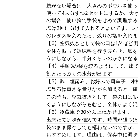
袋がない場合は、大きめのボウルを使っ
使って4人分ずつ2セットにするか、大
の場合、使い捨て手袋をはめて調理する
塩は2回に分けて入れるとよいです。レ
のレタスを入れたら、残りの塩を入れま
【3】空気抜きとして袋の口は1/4ほ
全体を振って調味料を行き渡らせ、底を
うにしながら、半分くらいのかさになる
【4】手順3の袋を絞るようにして、出
割とたっぷりの水分が出ます。
【5】酢、塩昆布、お好みで唐辛子、柑
塩昆布は重さを量りながら加えると、確
この時も、空気抜きとして、袋の口は1
くようにしながらもむと、全体がよく混
【6】冷蔵庫で30分以上ねかせます。
出来たては味が強めです。時間が経つほ
袋のまま保存しても構わないのですが、
おすすめします。理由は、保存中に調味