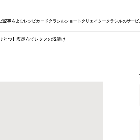
ピ
記事をよむ
レシピカード
クラシルショート
クリエイター
クラシルのサービ
ひとつ】塩昆布でレタスの浅漬け