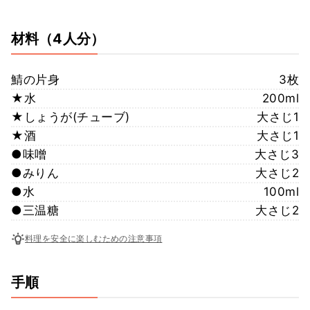
材料
（4人分）
鯖の片身
3枚
★水
200ml
★しょうが(チューブ)
大さじ1
★酒
大さじ1
●味噌
大さじ3
●みりん
大さじ2
●水
100ml
●三温糖
大さじ2
料理を安全に楽しむための注意事項
手順