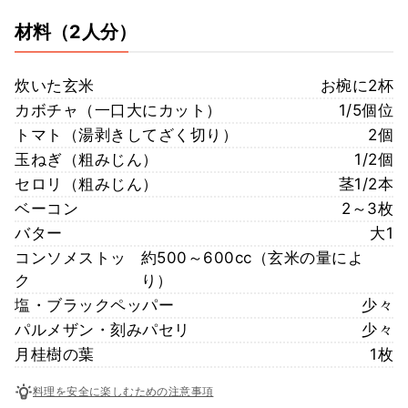
材料
（2人分）
炊いた玄米
お椀に2杯
カボチャ（一口大にカット）
1/5個位
トマト（湯剥きしてざく切り）
2個
玉ねぎ（粗みじん）
1/2個
セロリ（粗みじん）
茎1/2本
ベーコン
2～3枚
バター
大1
コンソメストッ
約500～600cc（玄米の量によ
ク
り）
塩・ブラックペッパー
少々
パルメザン・刻みパセリ
少々
月桂樹の葉
1枚
料理を安全に楽しむための注意事項