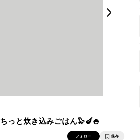
っと炊き込みごはん🦭🍆🍚
フォロー
保存