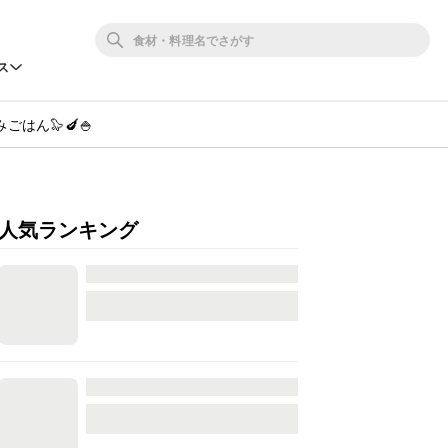
ス
はん🦭🍆🍚
人気ランキング