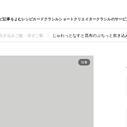
ピ
記事をよむ
レシピカード
クラシルショート
クリエイター
クラシルのサービ
炊き込みご飯・混ぜご飯
じゅわっとなすと昆布のぷちっと炊き込みご
1/9