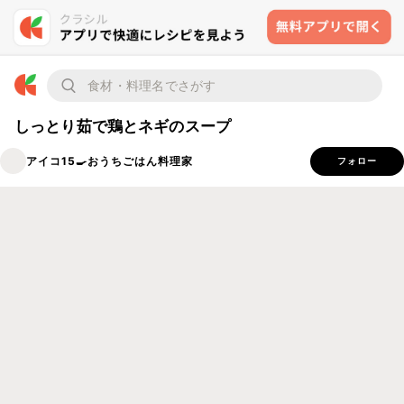
しっとり茹で鶏とネギのスープ
アイコ15🍳おうちごはん料理家
フォロー