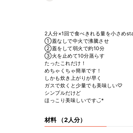
2人分×1回で食べきれる量を小さめst
①蓋なしで中火で沸騰させ
②蓋をして弱火で約10分
③火を止めて10分蒸らす
たったこれだけ！
めちゃくちゃ簡単です！
しかも炊き上がりが早く
ガスで炊くと少量でも美味しい♡
シンプルだけど
ほっこり美味しいです◡̈︎*
材料
（2人分）