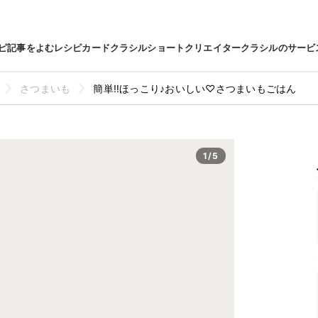
ピ
記事をよむ
レシピカード
クラシルショート
クリエイター
クラシルのサービ
さつまいも
簡単‼︎ほっこり♪おいしい♡さつまいもごはん
1/5