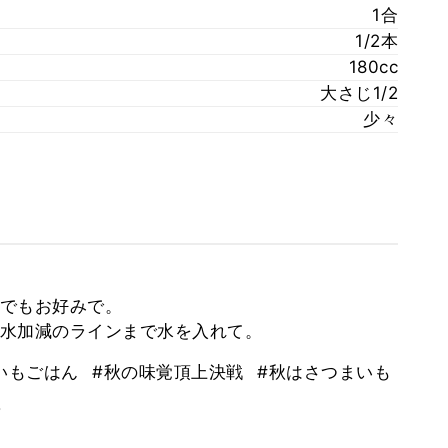
1合
1/2本
180cc
大さじ1/2
少々
でもお好みで。
水加減のラインまで水を入れて。
いもごはん
#秋の味覚頂上決戦
#秋はさつまいも
。