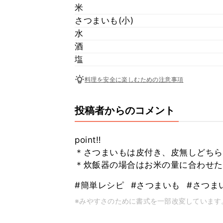
米
さつまいも(小)
水
酒
塩
料理を安全に楽しむための注意事項
投稿者からのコメント
point‼︎
＊さつまいもは皮付き、皮無しどちら
＊炊飯器の場合はお米の量に合わせた
#簡単レシピ
#さつまいも
#さつま
※みやすさのために書式を一部改変しています