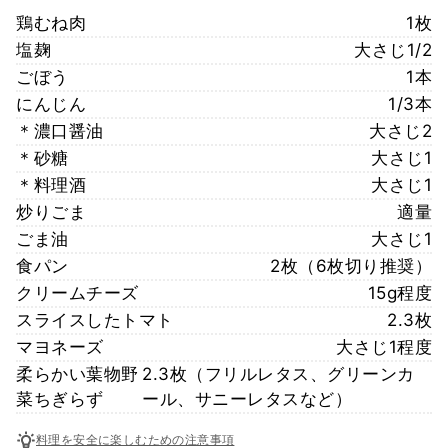
鶏むね肉
1枚
塩麹
大さじ1/2
ごぼう
1本
にんじん
1/3本
＊濃口醤油
大さじ2
＊砂糖
大さじ1
＊料理酒
大さじ1
炒りごま
適量
ごま油
大さじ1
食パン
2枚（6枚切り推奨）
クリームチーズ
15g程度
スライスしたトマト
2.3枚
マヨネーズ
大さじ1程度
柔らかい葉物野
2.3枚（フリルレタス、グリーンカ
菜ちぎらず
ール、サニーレタスなど）
料理を安全に楽しむための注意事項