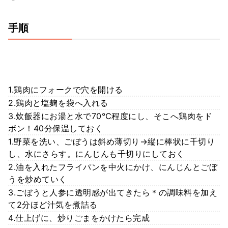
手順
1.鶏肉にフォークで穴を開ける
2.鶏肉と塩麹を袋へ入れる
3.炊飯器にお湯と水で70℃程度にし、そこへ鶏肉をド
ボン！40分保温しておく
1.野菜を洗い、ごぼうは斜め薄切り→縦に棒状に千切り
し、水にさらす。にんじんも千切りにしておく
2.油を入れたフライパンを中火にかけ、にんじんとごぼ
うを炒めていく
3.ごぼうと人参に透明感が出てきたら＊の調味料を加え
て2分ほど汁気を煮詰る
4.仕上げに、炒りごまをかけたら完成