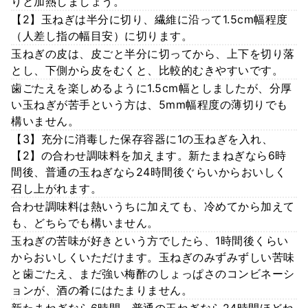
りと加熱しましょう。
【2】玉ねぎは半分に切り、繊維に沿って1.5cm幅程度
（人差し指の幅目安）に切ります。
玉ねぎの皮は、皮ごと半分に切ってから、上下を切り落
とし、下側から皮をむくと、比較的むきやすいです。
歯ごたえを楽しめるように1.5cm幅としましたが、分厚
い玉ねぎが苦手という方は、5mm幅程度の薄切りでも
構いません。
【3】充分に消毒した保存容器に1の玉ねぎを入れ、
【2】の合わせ調味料を加えます。新たまねぎなら6時
間後、普通の玉ねぎなら24時間後ぐらいからおいしく
召し上がれます。
合わせ調味料は熱いうちに加えても、冷めてから加えて
も、どちらでも構いません。
玉ねぎの苦味が好きという方でしたら、1時間後くらい
からおいしくいただけます。玉ねぎのみずみずしい苦味
と歯ごたえ、まだ強い梅酢のしょっぱさのコンビネーシ
ョンが、酒の肴にはたまりません。
新たまねぎなら6時間、普通の玉ねぎなら24時間ほどね