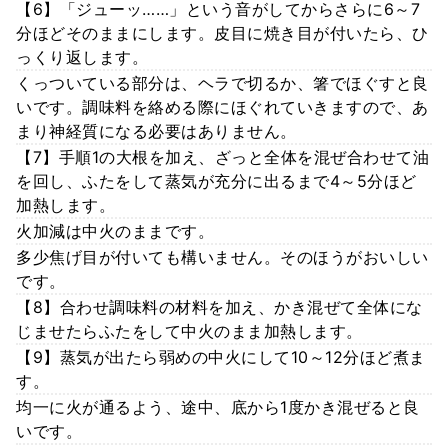
【6】「ジューッ……」という音がしてからさらに6～7
分ほどそのままにします。皮目に焼き目が付いたら、ひ
っくり返します。
くっついている部分は、ヘラで切るか、箸でほぐすと良
いです。調味料を絡める際にほぐれていきますので、あ
まり神経質になる必要はありません。
【7】手順1の大根を加え、ざっと全体を混ぜ合わせて油
を回し、ふたをして蒸気が充分に出るまで4～5分ほど
加熱します。
火加減は中火のままです。
多少焦げ目が付いても構いません。そのほうがおいしい
です。
【8】合わせ調味料の材料を加え、かき混ぜて全体にな
じませたらふたをして中火のまま加熱します。
【9】蒸気が出たら弱めの中火にして10～12分ほど煮ま
す。
均一に火が通るよう、途中、底から1度かき混ぜると良
いです。