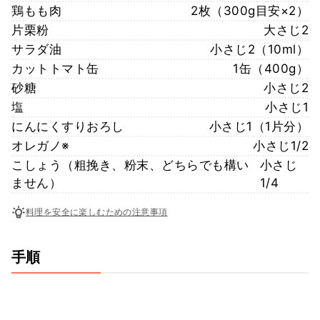
鶏もも肉
2枚（300g目安×2）
片栗粉
大さじ2
サラダ油
小さじ2（10ml）
カットトマト缶
1缶（400g）
砂糖
小さじ2
塩
小さじ1
にんにくすりおろし
小さじ1（1片分）
オレガノ※
小さじ1/2
こしょう（粗挽き、粉末、どちらでも構い
小さじ
ません）
1/4
料理を安全に楽しむための注意事項
手順