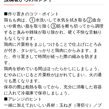
■作り置きのコツ・ポイント
鶏もも肉は、①水洗いして水気を拭き取る②血合
いや黄色い脂を取り除く③筋を断ち切ってから調理
すると臭みや雑味が取り除かれ、硬く不快な舌触り
もなくなります。
鶏肉に片栗粉をまぶしつけることで仕上げにとろみ
が付き、タレがしっかりと鶏肉にからみます。ま
た、作り置きして時間が経った際の縮みを防ぎま
す。
鶏肉を炒めている間はほったらかしにしましょう。
むやみにいじると片栗粉がはがれてしまい、火の通
りも悪くなります。
保存の際は粗熱を取ってから、充分に消毒した容器
に入れて冷蔵庫で保存しましょう。
■アレンジのヒント
一緒に加えておいしい具材：玉ねぎ（薄切り）／ブ