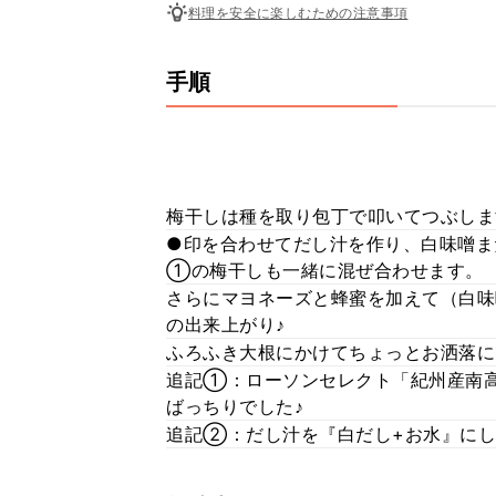
料理を安全に楽しむための注意事項
手順
梅干しは種を取り包丁で叩いてつぶしま
●印を合わせてだし汁を作り、白味噌ま
①の梅干しも一緒に混ぜ合わせます。
さらにマヨネーズと蜂蜜を加えて（白味
の出来上がり♪
ふろふき大根にかけてちょっとお洒落に*
追記①：ローソンセレクト「紀州産南高
ばっちりでした♪
追記②：だし汁を『白だし+お水』にし