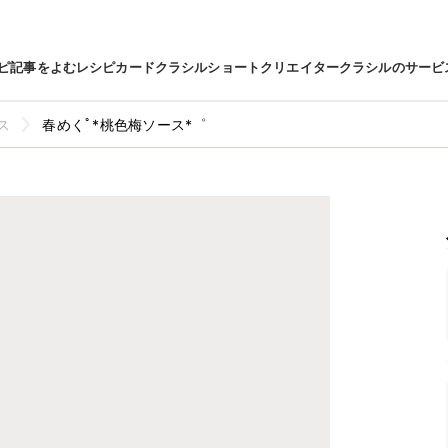
ピ
記事をよむ
レシピカード
クラシルショート
クリエイター
クラシルのサービ
ス
春めくﾟ*桃色梅ソース*゜