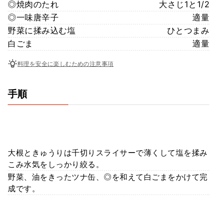
◎焼肉のたれ
大さじ1と1/2
◎一味唐辛子
適量
野菜に揉み込む塩
ひとつまみ
白ごま
適量
料理を安全に楽しむための注意事項
手順
大根ときゅうりは千切りスライサーで薄くして塩を揉み
こみ水気をしっかり絞る。
野菜、油をきったツナ缶、◎を和えて白ごまをかけて完
成です。