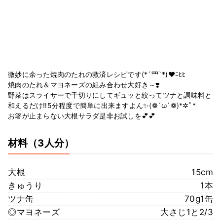
微妙に余った焼肉のたれの救済レシピです(*´罒`*)♥ﾆﾋﾋ
焼肉のたれ＆マヨネーズの組み合わせ大好き～❣️
野菜はスライサーで千切りにしてギュッと絞ってツナと調味料と
和えるだけ‼️5分程度で簡単に出来ますよん✨(❁´ω`❁)*✲ﾟ*
お箸が止まらない大根サラダ是非お試しを︎💕︎💕
材料
（3人分）
大根
15cm
きゅうり
1本
ツナ缶
70g1缶
◎マヨネーズ
大さじ1と2/3