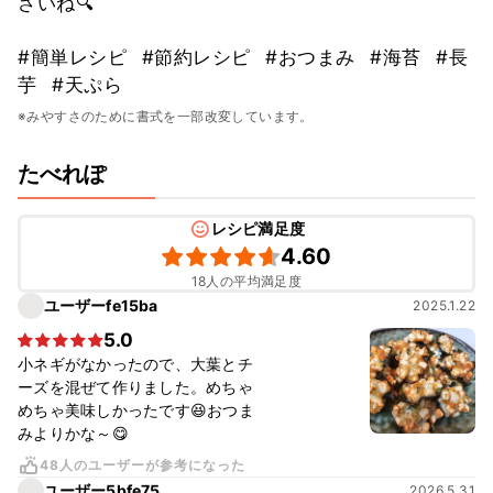
さいね🔍
#簡単レシピ
#節約レシピ
#おつまみ
#海苔
#長
芋
#天ぷら
※みやすさのために書式を一部改変しています。
たべれぽ
レシピ満足度
4.60
18人の平均満足度
ユーザーfe15ba
2025.1.22
5.0
小ネギがなかったので、大葉とチ
ーズを混ぜて作りました。めちゃ
めちゃ美味しかったです😆おつま
みよりかな～😋
48人のユーザーが参考になった
ユーザー5bfe75
2026.5.31