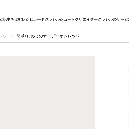
ピ
記事をよむ
レシピカード
クラシルショート
クリエイター
クラシルのサービ
レツ
簡単♪しめじのオープンオムレツ♡