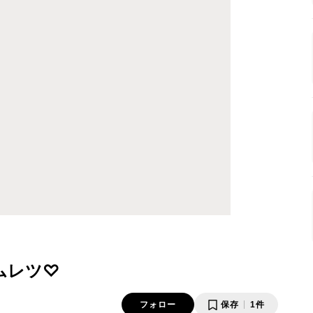
ムレツ♡
フォロー
保存
1件