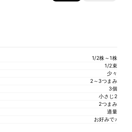
1/2株～1株
1/2束
少々
2～3つまみ
3個
小さじ2
2つまみ
適量
お好みで♪