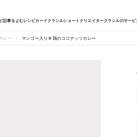
ピ
記事をよむ
レシピカード
クラシルショート
クリエイター
クラシルのサービ
カレー
マンゴー入り☆鶏のココナッツカレー